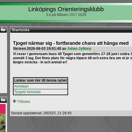
Linköpings Orienteringsklubb
3:a på Måsen i D17 2026
Startsida
Tjoget närmar sig - fortfarande chans att hänga med
Skriven 2026-06-03 19:01:40 av
Johan Jylltorp
Vi reser i gemensam buss till Tjoget som genomförs 27-28 juni i södr
anmält 3 lag. Det finns plats för några löpare till och extra bra om ni är 
längre sträcka - in och anmäl er!
Länkar som hör till denna nyhet
Anmälan
Tjogets hemsida
Tillbaka
Senast uppdaterad: 260325, 21:28:45