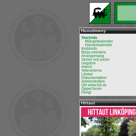
Huvudmeny
Startsida
Månadskalender
Halvårskalender
Klubbinfo
Börja orientera
Arrangemang
Senior och junior
Ungdom
Internt
Veteranerna
Länkar
Dokumentation
Administration
Om www.lok.se
Öppet forum
Övrigt
Hittaut