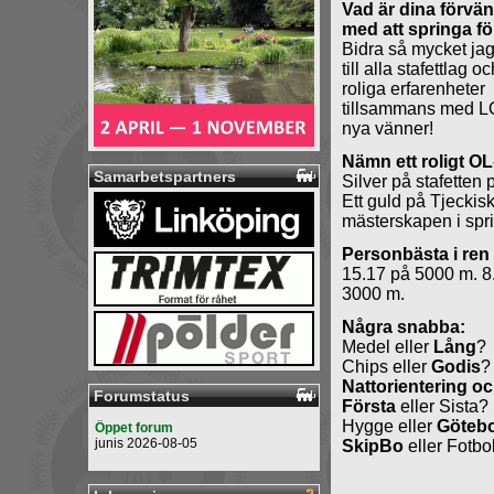
Vad är dina förvä
med att springa f
Bidra så mycket ja
till alla stafettlag 
roliga erfarenheter
tillsammans med L
nya vänner!
Nämn ett roligt O
Samarbetspartners
Silver på stafetten
Ett guld på Tjeckis
mästerskapen i spri
Personbästa i ren
15.17 på 5000 m. 8
3000 m.
Några snabba:
Medel eller
Lång
?
Chips eller
Godis
?
Nattorientering o
Forumstatus
Första
eller Sista?
Hygge eller
Göteb
Öppet forum
junis 2026-08-05
SkipBo
eller Fotbo