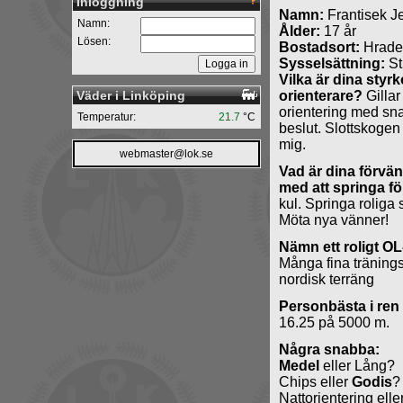
Inloggning
Namn:
Frantisek J
Namn:
Ålder:
17 år
Lösen:
Bostadsort:
Hrade
Sysselsättning:
St
Vilka är dina styr
Väder i Linköping
orienterare?
Gillar
orientering med sn
Temperatur:
21.7
°C
beslut. Slottskoge
mig.
webmaster@lok.se
Vad är dina förvä
med att springa f
kul. Springa roliga s
Möta nya vänner!
Nämn ett roligt O
Många fina tränings
nordisk terräng
Personbästa i ren
16.25 på 5000 m.
Några snabba:
Medel
eller Lång?
Chips eller
Godis
?
Nattorientering elle