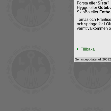
Första eller
Sista
?
Hygge eller
Göteb
SkipBo eller
Fotbol
Tomas och Frantisek 
och springa för LOK 
varmt välkommen ö
Tillbaka
Senast uppdaterad: 26032