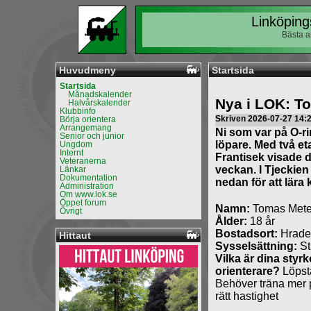
Linköping
Bästa a
Huvudmeny
Startsida
Startsida
Månadskalender
Nya i LOK: T
Halvårskalender
Klubbinfo
Skriven 2026-07-27 14:
Börja orientera
Arrangemang
Ni som var på O-ri
Senior och junior
löpare. Med två et
Ungdom
Internt
Frantisek visade 
Veteranerna
veckan. I Tjeckien
Länkar
Dokumentation
nedan för att lära 
Administration
Om www.lok.se
Öppet forum
Namn:
Tomas Mete
Övrigt
Ålder:
18 år
Bostadsort:
Hrade
Hittaut
Sysselsättning:
St
Vilka är dina styr
orienterare?
Löpst
Behöver träna mer p
rätt hastighet