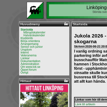
Linköping
Största sv
Huvudmeny
Startsida
Startsida
Månadskalender
Jukola 2026 - 
Halvårskalender
Klubbinfo
skogarna
Börja orientera
Arrangemang
Skriven 2026-06-21 20:
Senior och junior
Ungdom
I vanlig ordning 
Internt
parkering inför a
Veteranerna
Länkar
busschaufför Mats
Dokumentation
hamnen i Stockholm
Administration
Om www.lok.se
först - upphämtni
Öppet forum
oinsatte skulle ku
Övrigt
bussresa till Stoc
Hittaut
att allt kan hända.
Länkar som hör till den
Länk till artikeln