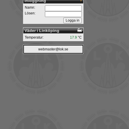
Inloggning
Namn:
Lösen:
Väder i Linköping
Temperatur:
17.9
°C
webmaster@lok.se