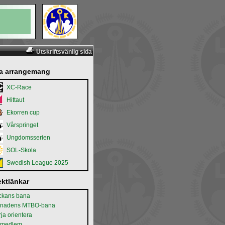
Utskriftsvänlig sida
a arrangemang
XC-Race
Hittaut
Ekorren cup
Vårspringet
Ungdomsserien
SOL-Skola
Swedish League 2025
ektlänkar
ckans bana
nadens MTBO-bana
ja orientera
i medlem