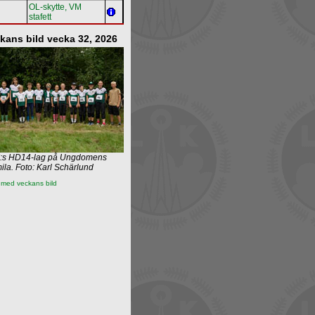
OL‐skytte, VM
stafett
kans bild vecka 32, 2026
:s HD14-lag på Ungdomens
ila. Foto: Karl Schärlund
 med veckans bild