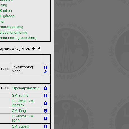
äning
K-milen
K-gården
tor
olarrangemang
iopejlorientering
entor (tävlingsanmälan)
ogram v32, 2026
Teknikträning
17:00
medel
16:00
Stjärnorpsmedeln
GM, sprint
OL‐skytte, VM
klassisk
GM, lång
OL‐skytte, VM
sprint
GM, stafett