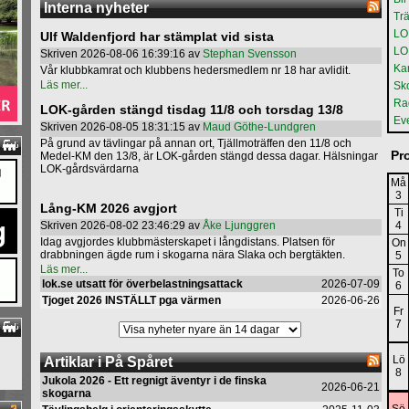
Interna nyheter
Tr
LO
Ulf Waldenfjord har stämplat vid sista
LO
Skriven 2026-08-06 16:39:16 av
Stephan Svensson
Kar
Vår klubbkamrat och klubbens hedersmedlem nr 18 har avlidit.
Läs mer...
Sk
Rad
LOK-gården stängd tisdag 11/8 och torsdag 13/8
Ev
Skriven 2026-08-05 18:31:15 av
Maud Göthe-Lundgren
På grund av tävlingar på annan ort, Tjällmoträffen den 11/8 och
Pr
Medel-KM den 13/8, är LOK-gården stängd dessa dagar. Hälsningar
LOK-gårdsvärdarna
Må
3
Lång-KM 2026 avgjort
Ti
Skriven 2026-08-02 23:46:29 av
Åke Ljunggren
4
Idag avgjordes klubbmästerskapet i långdistans. Platsen för
On
drabbningen ägde rum i skogarna nära Slaka och bergtäkten.
5
Läs mer...
To
lok.se utsatt för överbelastningsattack
2026-07-09
6
Tjoget 2026 INSTÄLLT pga värmen
2026-06-26
Fr
7
Lö
Artiklar i På Spåret
8
Jukola 2026 - Ett regnigt äventyr i de finska
2026-06-21
skogarna