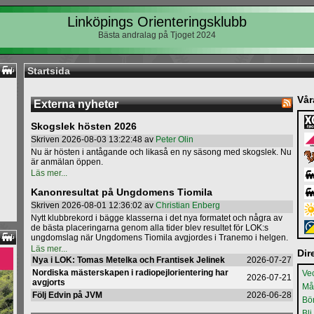
Linköpings Orienteringsklubb
Bästa andralag på Tjoget 2024
Startsida
Vår
Externa nyheter
Skogslek hösten 2026
Skriven 2026-08-03 13:22:48 av
Peter Olin
Nu är hösten i antågande och likaså en ny säsong med skogslek. Nu
är anmälan öppen.
Läs mer...
Kanonresultat på Ungdomens Tiomila
Skriven 2026-08-01 12:36:02 av
Christian Enberg
Nytt klubbrekord i bägge klasserna i det nya formatet och några av
de bästa placeringarna genom alla tider blev resultet för LOK:s
ungdomslag när Ungdomens Tiomila avgjordes i Tranemo i helgen.
Läs mer...
Dir
Nya i LOK: Tomas Metelka och Frantisek Jelinek
2026-07-27
Nordiska mästerskapen i radiopejlorientering har
Ve
2026-07-21
avgjorts
Må
Följ Edvin på JVM
2026-06-28
Bör
Bl