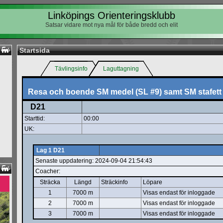
Linköpings Orienteringsklubb
Satsar vidare mot nya mål för både bredd och elit
Startsida
Tävlingsinfo
Laguttagning
Resa och boende SM medel (SL #9) samt SM stafett 
D21
Starttid:
00:00
UK:
Lag 1 D21
Senaste uppdatering: 2024-09-04 21:54:43
Coacher:
Sträcka
Längd
Sträckinfo
Löpare
1
7000 m
Visas endast för inloggade
2
7000 m
Visas endast för inloggade
3
7000 m
Visas endast för inloggade