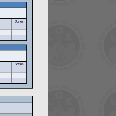
Status
Status