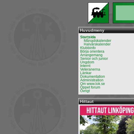
Huvudmeny
Startsida
Månadskalender
Halvårskalender
Klubbinfo
Börja orientera
Arrangemang
Senior och junior
Ungdom
Internt
Veteranerna
Länkar
Dokumentation
Administration
Om www.lok.se
Öppet forum
Övrigt
Hittaut