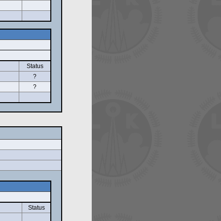
Status
?
?
Status