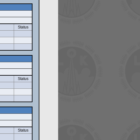
Status
Status
Status