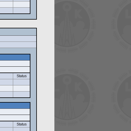
Status
Status