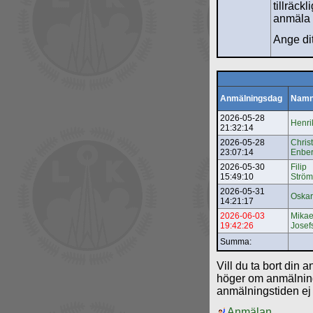
tillräck
anmäla d
Ange di
Anmälningsdag
Nam
2026-05-28
Henri
21:32:14
2026-05-28
Chris
23:07:14
Enbe
2026-05-30
Filip
15:49:10
Strö
2026-05-31
Oskar
14:21:17
2026-06-03
Mikae
19:42:26
Josef
Summa:
Vill du ta bort din a
höger om anmälning
anmälningstiden ej g
Anmälan