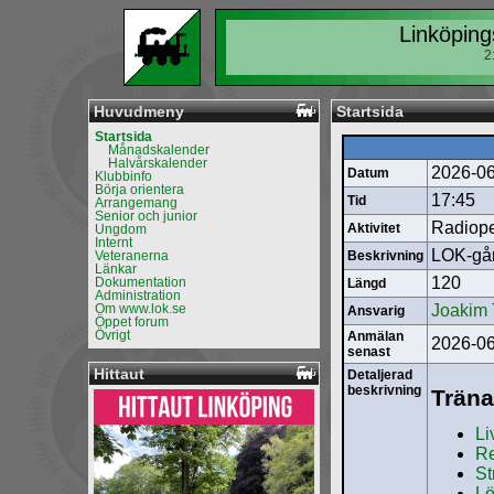
Linköping
2
Huvudmeny
Startsida
Startsida
Månadskalender
Halvårskalender
2026-0
Datum
Klubbinfo
Börja orientera
17:45
Tid
Arrangemang
Senior och junior
Radiope
Aktivitet
Ungdom
Internt
LOK-gå
Veteranerna
Beskrivning
Länkar
120
Dokumentation
Längd
Administration
Om www.lok.se
Joakim 
Ansvarig
Öppet forum
Övrigt
Anmälan
2026-06
senast
Hittaut
Detaljerad
beskrivning
Träna
Li
Re
St
Lö