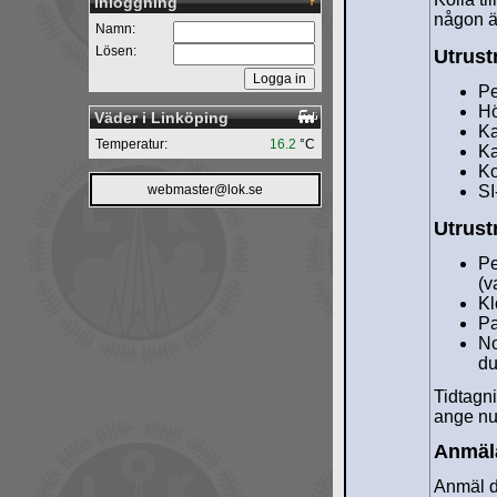
Inloggning
någon ä
Namn:
Lösen:
Utrust
Pe
Hö
Väder i Linköping
Ka
Temperatur:
16.2
°C
Ka
K
webmaster@lok.se
SI
Utrust
Pe
(va
Kl
Pa
No
du
Tidtagn
ange nu
Anmäl
Anmäl di