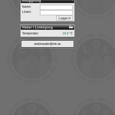
Inloggning
Namn:
Lösen:
Väder i Linköping
Temperatur:
18.9
°C
webmaster@lok.se