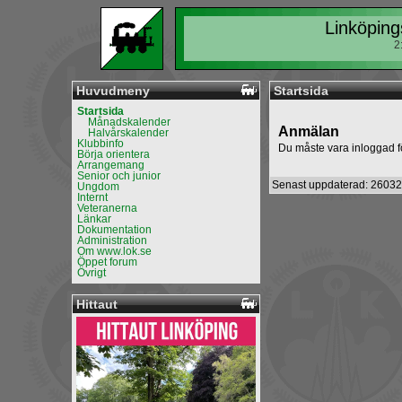
Linköping
2
Huvudmeny
Startsida
Startsida
Månadskalender
Anmälan
Halvårskalender
Klubbinfo
Du måste vara inloggad f
Börja orientera
Arrangemang
Senior och junior
Senast uppdaterad: 26032
Ungdom
Internt
Veteranerna
Länkar
Dokumentation
Administration
Om www.lok.se
Öppet forum
Övrigt
Hittaut