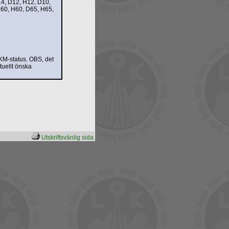
4, D12, H12, D10,
60, H60, D65, H65,
 KM-status. OBS, det
tuellt önska
Utskriftsvänlig sida