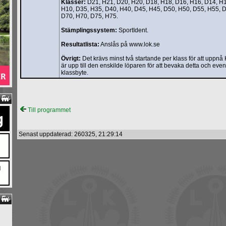
Klasser:
D21, H21, D20, H20, D18, H18, D16, H16, D14, H1
H10, D35, H35, D40, H40, D45, H45, D50, H50, D55, H55, D
D70, H70, D75, H75.
Stämplingssystem:
SportIdent.
Resultatlista:
Anslås på www.lok.se
Övrigt:
Det krävs minst två startande per klass för att uppnå
är upp till den enskilde löparen för att bevaka detta och even
klassbyte.
Till programmet
Senast uppdaterad: 260325, 21:29:14