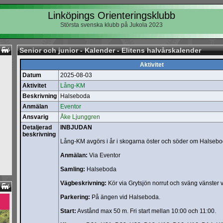
Linköpings Orienteringsklubb
Största svenska klubb på Jukola 2023
Senior och junior - Kalender - Elitens halvårskalender
Aktivitet
Datum
2025-08-03
Aktivitet
Lång-KM
Beskrivning
Halseboda
Anmälan
Eventor
Ansvarig
Åke Ljunggren
Detaljerad
INBJUDAN
beskrivning
Lång-KM avgörs i år i skogarna öster och söder om Halsebo
Anmälan:
Via Eventor
Samling:
Halseboda
Vägbeskrivning:
Kör via Grytsjön norrut och sväng vänster 
Parkering:
På ängen vid Halseboda.
Start:
Avstånd max 50 m. Fri start mellan 10:00 och 11:00.