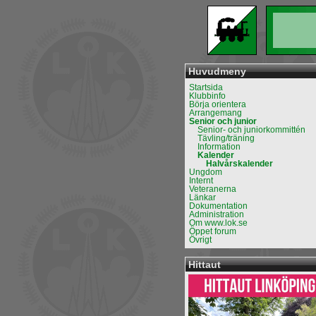
Huvudmeny
Startsida
Klubbinfo
Börja orientera
Arrangemang
Senior och junior
Senior- och juniorkommittén
Tävling/träning
Information
Kalender
Halvårskalender
Ungdom
Internt
Veteranerna
Länkar
Dokumentation
Administration
Om www.lok.se
Öppet forum
Övrigt
Hittaut