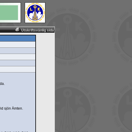
Utskriftsvänlig sida
da.
vid sjön Ämten.