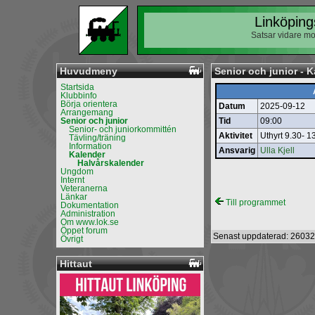
Linköping
Satsar vidare mo
Huvudmeny
Senior och junior - K
Startsida
Klubbinfo
Börja orientera
Datum
2025-09-12
Arrangemang
Senior och junior
Tid
09:00
Senior- och juniorkommittén
Aktivitet
Uthyrt 9.30- 
Tävling/träning
Information
Ansvarig
Ulla Kjell
Kalender
Halvårskalender
Ungdom
Internt
Veteranerna
Länkar
Till programmet
Dokumentation
Administration
Om www.lok.se
Öppet forum
Senast uppdaterad: 26032
Övrigt
Hittaut