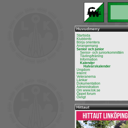
Huvudmeny
Startsida
Klubbinfo
Börja orientera
Arrangemang
Senior och junior
Senior- och juniorkommittén
Tävling/träning
Information
Kalender
Halvårskalender
Ungdom
Internt
Veteranerna
Länkar
Dokumentation
Administration
Om www.lok.se
Öppet forum
Övrigt
Hittaut