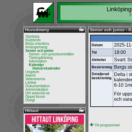
Linköping
2
Huvudmeny
Senior och junior - K
Startsida
Klubbinfo
Börja orientera
2025-11
Datum
Arrangemang
Senior och junior
18:00
Tid
Senior- och juniorkommittén
Tävling/träning
Svart: S
Aktivitet
Information
Kalender
Bergs s
Beskrivning
Halvårskalender
Ungdom
Detaljerad
Delta i 
Internt
beskrivning
Veteranerna
kalender
Länkar
6-10 1mi
Dokumentation
Administration
Om www.lok.se
För upps
Öppet forum
och vara
Övrigt
Hittaut
Till programmet