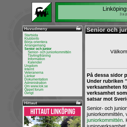
Linköping
3:a 
Huvudmeny
Senior och ju
Startsida
Klubbinfo
Börja orientera
Arrangemang
Senior och junior
Välkomm
Senior- och juniorkommittén
Tävling/träning
Information
Kalender
Ungdom
Internt
Veteranerna
På dessa sidor 
Länkar
Dokumentation
Under rubriken "
Administration
Om www.lok.se
verksamheten för
Öppet forum
verksamhet som t
Övrigt
satsar mot Sveri
Hittaut
Senior- och junio
juniorkommittén, 
juniorkommittén
.
juniorverksamhet 