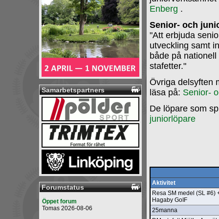
Enberg
.
Senior- och jun
"Att erbjuda seni
utveckling samt ins
både på nationell
stafetter."
Övriga delsyften 
Samarbetspartners
läsa på:
Senior- 
De löpare som sp
juniorlöpare
Aktivitet
Forumstatus
Resa SM medel (SL #6) + 
Hagaby GoIF
Öppet forum
Tomas 2026-08-06
25manna