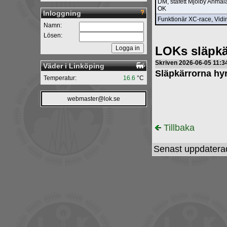
DM, stafett Mjölby Anmäl
OK
Inloggning
Funktionär XC-race, Vid
Namn:
Lösen:
LOKs släpkä
Skriven 2026-06-05 11:3
Väder i Linköping
Släpkärrorna hyrs
Temperatur:
16.6
°C
webmaster@lok.se
Tillbaka
Senast uppdatera