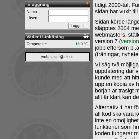
Inloggning
tidigt 2000-tal. F
sidan har vuxit till
Namn:
Lösen:
Sidan körde läng
släpptes 2004 me
webmasters, ställd
Väder i Linköping
version 7 (
version
Temperatur:
16.9
°C
jobb eftersom bl.a
(träningar, nyhete
webmaster@lok.se
Vi såg två möjliga
uppdatering där vi
kunde med att hi
upp en kopia av 
början är trasigt 
allt är klart kan d
Alternativ 1 har f
all kod ska vara
inte en omöjlighet
funktioner som fin
koden fungerar med