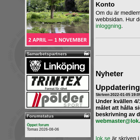
Konto
Om du är medlem 
webbsidan. Hur det
inloggning
.
Samarbetspartners
Nyheter
Uppdatering
Skriven 2022-01-05 19:0
Under kvällen 4
målet att hålla si
beskrivning av de
Forumstatus
webmaster@lok
Öppet forum
Tomas 2026-08-06
lok.se
är skriven 