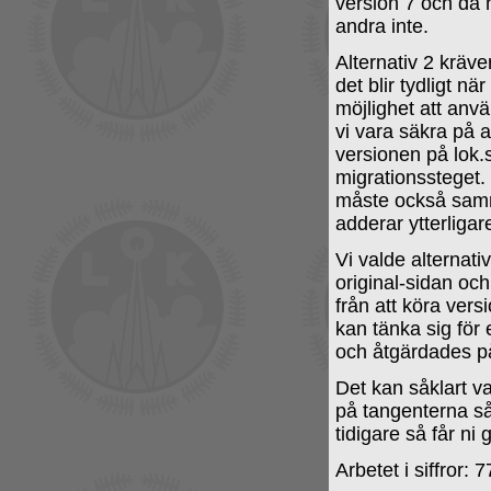
version 7 och då h
andra inte.
Alternativ 2 kräv
det blir tydligt n
möjlighet att anvä
vi vara säkra på 
versionen på lok.
migrationssteget.
måste också samm
adderar ytterligar
Vi valde alternati
original-sidan och
från att köra vers
kan tänka sig för
och åtgärdades p
Det kan såklart va
på tangenterna så
tidigare så får ni 
Arbetet i siffror: