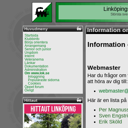
Linköping
Största sv
Huvudmeny
Information o
Startsida
Klubbinfo
Börja orientera
Information
Arrangemang
Senior och junior
Ungdom
Internt
Veteranerna
Länkar
Dokumentation
Webmaster
Administration
Om www.lok.se
Har du frågor om 
Inloggning
Populäraste sidorna
att höra av dig till:
Cookies
Öppet forum
webmaster@
Övrigt
Här är en lista p
Hittaut
Per Magnus
Sven Engst
Erik Sköld