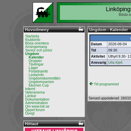
Linköping
Bästa a
Huvudmeny
Ungdom - Kalender
Startsida
Klubbinfo
Börja orientera
Datum
2026-06-04
Arrangemang
Senior och junior
Tid
09:30
Ungdom
Aktivitet
Uthyrt 9.30- 
Kalender
Grupper
Ansvarig
Ulla Kjell
Tävlingar
Läger
Föräldrainfo
Ledarinfo
Ungdomskommittén
Ungdomsserien
Till programmet
Ekorren Cup
Internt
Veteranerna
Länkar
Senast uppdaterad: 26032
Dokumentation
Administration
Om www.lok.se
Öppet forum
Övrigt
Hittaut