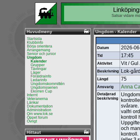
Linköping
Satsar vidare mo
Huvudmeny
Ungdom - Kalender
Startsida
Klubbinfo
Börja orientera
2026-06
Datum
Arrangemang
Senior och junior
17:45
Tid
Ungdom
Kalender
Vit / Gu
Aktivitet
Grupper
Tävlingar
Lok-går
Beskrivning
Läger
Föräldrainfo
75
Längd
Ledarinfo
Ungdomskommittén
Anna Ca
Ansvarig
Ungdomsserien
Ekorren Cup
Detaljerad
Ungdomsa
Internt
beskrivning
Veteranerna
kontrolle
Länkar
svårare.
Dokumentation
Administration
valfri o
Om www.lok.se
kontroll
Öppet forum
Övrigt
Uppgifte
och man 
Hittaut
kontroll.
(eller 3 s