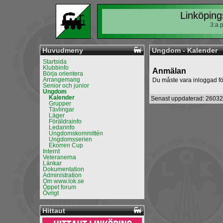
Linköping
3:a 
Huvudmeny
Ungdom - Kalender
Startsida
Klubbinfo
Anmälan
Börja orientera
Arrangemang
Du måste vara inloggad fö
Senior och junior
Ungdom
Kalender
Senast uppdaterad: 26032
Grupper
Tävlingar
Läger
Föräldrainfo
Ledarinfo
Ungdomskommittén
Ungdomsserien
Ekorren Cup
Internt
Veteranerna
Länkar
Dokumentation
Administration
Om www.lok.se
Öppet forum
Övrigt
Hittaut