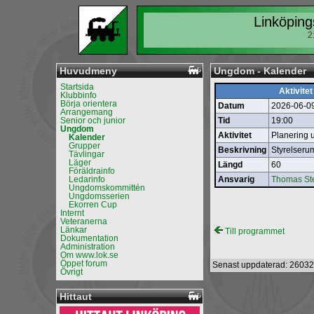
Linköping
2
Huvudmeny
Ungdom - Kalender
Startsida
Aktivitet
Klubbinfo
Börja orientera
Datum
2026-06-0
Arrangemang
Senior och junior
Tid
19:00
Ungdom
Aktivitet
Planering 
Kalender
Grupper
Beskrivning
Styrelseru
Tävlingar
Läger
Längd
60
Föräldrainfo
Ledarinfo
Ansvarig
Thomas St
Ungdomskommittén
Ungdomsserien
Ekorren Cup
Internt
Veteranerna
Länkar
Till programmet
Dokumentation
Administration
Om www.lok.se
Öppet forum
Senast uppdaterad: 26032
Övrigt
Hittaut