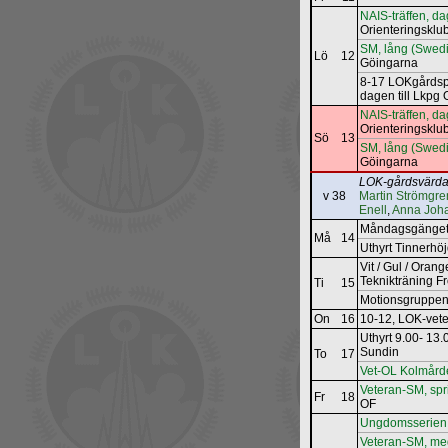
NAIS-träffen, da
Orienteringskl
SM, lång (Swed
Lö
12
Göingarna
8-17 LOKgårdsp
dagen till Lkp
NAIS-träffen, da
Orienteringskl
Sö
13
SM, lång (Swed
Göingarna
LOK-gårdsvärda
v 38
Martin Strömgre
Enell
,
Anna Joh
Måndagsgänget
Må
14
Uthyrt Tinnerhö
Vit / Gul / Orange
Teknikträning F
Ti
15
Motionsgruppen
On
16
10-12, LOK‐vet
Uthyrt 9.00- 13
Sundin
To
17
Vet-OL Kolmård
Veteran-SM, spr
Fr
18
OF
Ungdomsserien 
Veteran-SM, me