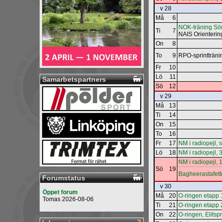
v 28
Må
6
NOK-träning Sö
Ti
7
NAIS Orienteri
On
8
To
9
RPO-sprintträni
Fr
10
Lö
11
Samarbetspartners
Sö
12
v 29
Må
13
Ti
14
On
15
To
16
Fr
17
NM i radiopejl, s
Lö
18
NM i radiopejl,
NM i radiopejl,
Sö
19
Bagheerastafet
Forumstatus
v 30
Öppet forum
Må
20
O-ringen etapp 
Tomas 2026-08-06
Ti
21
O-ringen etapp 
On
22
O-ringen, Elitsp