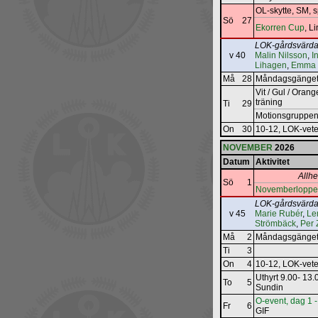
OL-skytte, SM, s
Sö
27
Ekorren Cup
, L
LOK-gårdsvärda
v 40
Malin Nilsson
,
I
Lihagen
,
Emma 
Må
28
Måndagsgänget
Vit / Gul / Orange
träning
Ti
29
Motionsgruppen
On
30
10-12, LOK‐vet
NOVEMBER
2026
Datum
Aktivitet
Allh
Sö
1
Novemberloppet
LOK-gårdsvärda
v 45
Marie Rubér
,
Le
Strömbäck
,
Per 
Må
2
Måndagsgänget
Ti
3
On
4
10-12, LOK‐vet
Uthyrt 9.00- 13
To
5
Sundin
O-event, dag 1 -
Fr
6
GIF