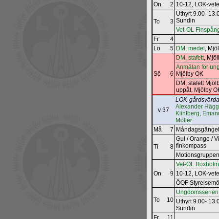
On
2
10-12, LOK‐vet
Uthyrt 9.00- 13
Sundin
To
3
Vet-OL Finspån
Fr
4
Lö
5
DM, medel
, Mj
DM, stafett
, Mjö
Anmälan för ung
Sö
6
Mjölby OK
DM, stafett Mjö
uppåt, Mjölby 
LOK-gårdsvärda
Alexander Hägg
v 37
Klintberg
,
Emanu
Möller
Må
7
Måndagsgänget
Gul / Orange / Vi
finkompass
Ti
8
Motionsgruppen
Vet-OL Boxholm
On
9
10-12, LOK‐vet
ÖOF Styrelsem
Ungdomsserie
To
10
Uthyrt 9.00- 13
Sundin
Fr
11