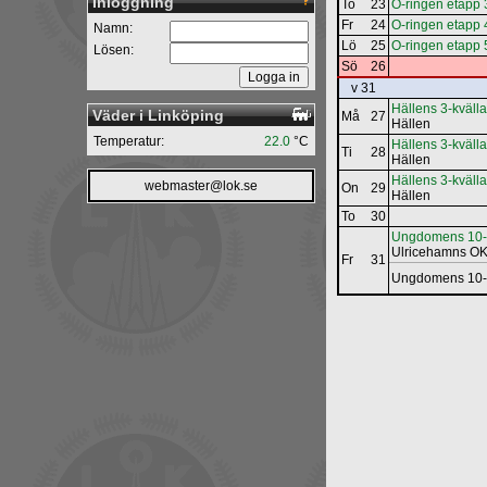
Inloggning
To
23
O-ringen etapp 
Fr
24
O-ringen etapp 
Namn:
Lö
25
O-ringen etapp 
Lösen:
Sö
26
v 31
Hällens 3-kvälla
Väder i Linköping
Må
27
Hällen
Temperatur:
22.0
°C
Hällens 3-kvällar
Ti
28
Hällen
Hällens 3-kvällar
webmaster@lok.se
On
29
Hällen
To
30
Ungdomens 10-
Ulricehamns O
Fr
31
Ungdomens 10