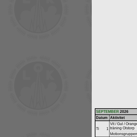
SEPTEMBER
2026
Datum
Aktivitet
Vit / Gul / Orange
träning Olstorp
Ti
1
Motionsgruppen