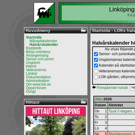
Linköping
3:a 
Huvudmeny
Startsida - LOKs hal
Startsida
Månadskalender
Halvårskalender h
Halvårskalender
Klubbinfo
Nu visas följande
Börja orientera
Senior- och juniorkal
Arrangemang
Senior och junior
Ungdomarnas kalend
Ungdom
Kalender på startsida
Internt
Veteranerna
Veteranernas kalende
Länkar
LOK-gården, uthyrni
Dokumentation
Administration
Om www.lok.se
Föregående halvår
Öppet forum
Övrigt
JULI
2026
Hittaut
Datum
Aktivitet
On
1
Tjust 2-dagars, 
To
2
Fr
3
Lö
4
Sö
5
Åtvidskampen
,