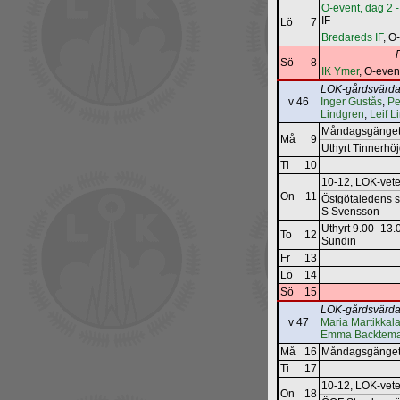
O-event, dag 2 -
IF
Lö
7
Bredareds IF
, O
Sö
8
IK Ymer
, O-even
LOK-gårdsvärda
v 46
Inger Gustås
,
Pe
Lindgren
,
Leif L
Måndagsgänget
Må
9
Uthyrt Tinnerhö
Ti
10
10-12, LOK‐vet
On
11
Östgötaledens sk
S Svensson
Uthyrt 9.00- 13
To
12
Sundin
Fr
13
Lö
14
Sö
15
LOK-gårdsvärda
v 47
Maria Martikkal
Emma Backtem
Må
16
Måndagsgänget
Ti
17
10-12, LOK‐vet
On
18