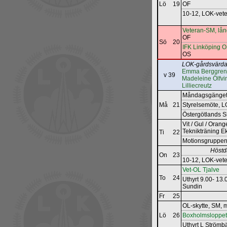
Lö
19
OF
10-12, LOK‐vete
Veteran-SM, lå
OF
Sö
20
IFK Linköping 
OS
LOK-gårdsvärda
Emma Berggren
v 39
Madeleine Ölfv
Lilliecreutz
Måndagsgänget
Må
21
Styrelsemöte, L
Östergötlands S
Vit / Gul / Orange
Teknikträning E
Ti
22
Motionsgruppen
Höstd
On
23
10-12, LOK‐vet
Vet-OL Tjalve
To
24
Uthyrt 9.00- 13
Sundin
Fr
25
OL-skytte, SM, m
Lö
26
Boxholmsloppet
Uthyrt L Ström