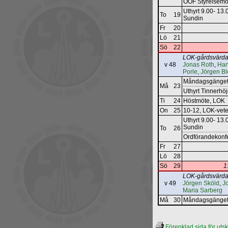
ÖOF Styrelsem
Uthyrt 9.00- 13
To
19
Sundin
Fr
20
Lö
21
Sö
22
LOK-gårdsvärda
v 48
Jonas Roth
,
Han
Porle
,
Jörgen Bl
Måndagsgänget
Må
23
Uthyrt Tinnerhö
Ti
24
Höstmöte, LOK
On
25
10-12, LOK‐vet
Uthyrt 9.00- 13
Sundin
To
26
Ordförandekon
Fr
27
Lö
28
Sö
29
1
LOK-gårdsvärda
v 49
Jörgen Sköld
,
J
Maria Sarberg
Må
30
Måndagsgänget
Förenklad sida för utskr