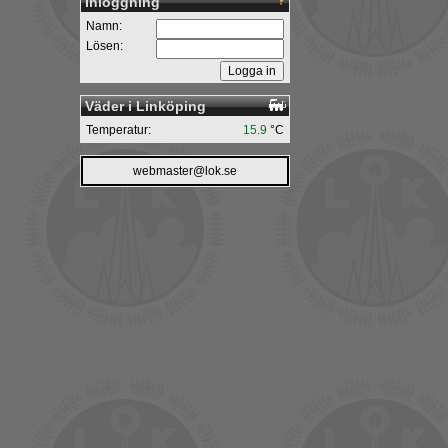
Inloggning
Namn:
Lösen:
Väder i Linköping
Temperatur:
15.9
°C
webmaster@lok.se