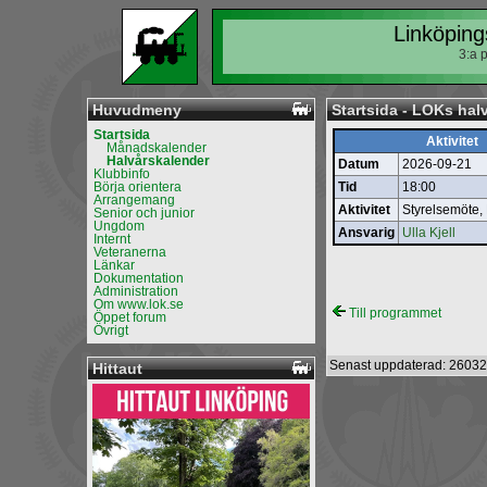
Linköping
3:a 
Huvudmeny
Startsida - LOKs hal
Startsida
Aktivitet
Månadskalender
Halvårskalender
Datum
2026-09-21
Klubbinfo
Börja orientera
Tid
18:00
Arrangemang
Aktivitet
Styrelsemöte,
Senior och junior
Ungdom
Ansvarig
Ulla Kjell
Internt
Veteranerna
Länkar
Dokumentation
Administration
Om www.lok.se
Till programmet
Öppet forum
Övrigt
Senast uppdaterad: 26032
Hittaut