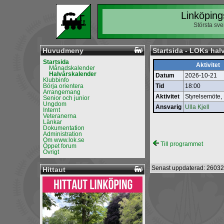
Linköping
Största sv
Huvudmeny
Startsida - LOKs hal
Startsida
Aktivitet
Månadskalender
Halvårskalender
Datum
2026-10-21
Klubbinfo
Börja orientera
Tid
18:00
Arrangemang
Aktivitet
Styrelsemöte,
Senior och junior
Ungdom
Ansvarig
Ulla Kjell
Internt
Veteranerna
Länkar
Dokumentation
Administration
Om www.lok.se
Till programmet
Öppet forum
Övrigt
Senast uppdaterad: 26032
Hittaut