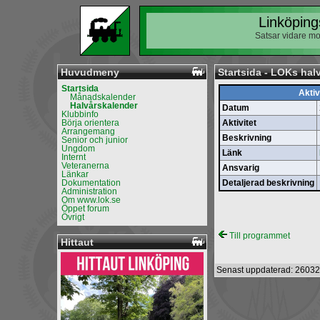
Linköping
Satsar vidare mo
Huvudmeny
Startsida - LOKs hal
Startsida
Aktiv
Månadskalender
Halvårskalender
Datum
Klubbinfo
Börja orientera
Aktivitet
Arrangemang
Beskrivning
Senior och junior
Ungdom
Länk
Internt
Veteranerna
Ansvarig
Länkar
Dokumentation
Detaljerad beskrivning
Administration
Om www.lok.se
Öppet forum
Övrigt
Till programmet
Hittaut
Senast uppdaterad: 26032