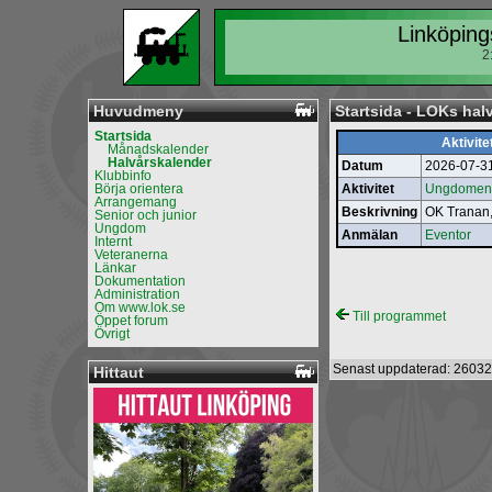
Linköping
2
Huvudmeny
Startsida - LOKs hal
Startsida
Aktivite
Månadskalender
Halvårskalender
Datum
2026-07-3
Klubbinfo
Börja orientera
Aktivitet
Ungdomens
Arrangemang
Beskrivning
OK Tranan
Senior och junior
Ungdom
Anmälan
Eventor
Internt
Veteranerna
Länkar
Dokumentation
Administration
Om www.lok.se
Till programmet
Öppet forum
Övrigt
Senast uppdaterad: 26032
Hittaut