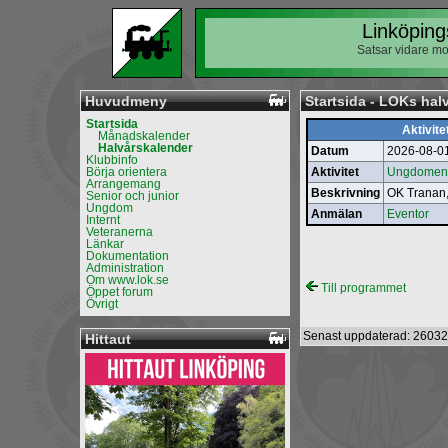
Linköping
Satsar vidare mo
Huvudmeny
Startsida - LOKs hal
Startsida
Aktivite
Månadskalender
Halvårskalender
Datum
2026-08-0
Klubbinfo
Börja orientera
Aktivitet
Ungdomens
Arrangemang
Beskrivning
OK Tranan
Senior och junior
Ungdom
Anmälan
Eventor
Internt
Veteranerna
Länkar
Dokumentation
Administration
Om www.lok.se
Till programmet
Öppet forum
Övrigt
Senast uppdaterad: 26032
Hittaut