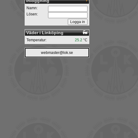
Inloggning
Namn:
Lösen:
Väder i Linköping
Temperatur:
25.2
°C
webmaster@lok.se