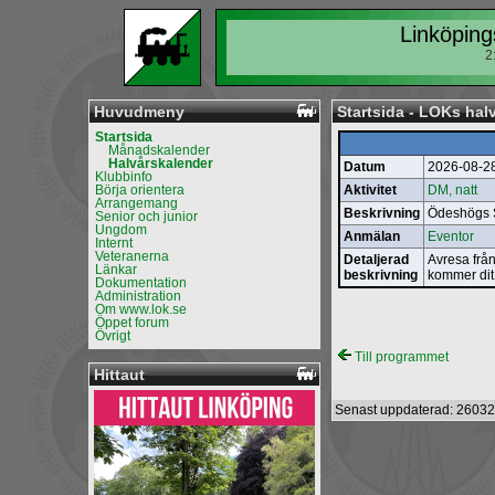
Linköping
2
Huvudmeny
Startsida - LOKs hal
Startsida
Månadskalender
Halvårskalender
Datum
2026-08-2
Klubbinfo
Börja orientera
Aktivitet
DM, natt
Arrangemang
Beskrivning
Ödeshögs
Senior och junior
Ungdom
Anmälan
Eventor
Internt
Veteranerna
Detaljerad
Avresa från
Länkar
beskrivning
kommer dit 
Dokumentation
Administration
Om www.lok.se
Öppet forum
Övrigt
Till programmet
Hittaut
Senast uppdaterad: 26032