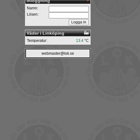
Inloggning
Namn:
Lösen:
Väder i Linköping
Temperatur:
13.4
°C
webmaster@lok.se