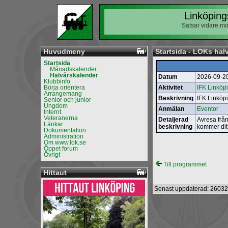
Linköping
Satsar vidare mo
Huvudmeny
Startsida - LOKs hal
Startsida
Månadskalender
Halvårskalender
Datum
2026-09-2
Klubbinfo
Börja orientera
Aktivitet
IFK Linköp
Arrangemang
Beskrivning
IFK Linköp
Senior och junior
Ungdom
Anmälan
Eventor
Internt
Veteranerna
Detaljerad
Avresa från
Länkar
beskrivning
kommer dit 
Dokumentation
Administration
Om www.lok.se
Öppet forum
Övrigt
Till programmet
Hittaut
Senast uppdaterad: 26032