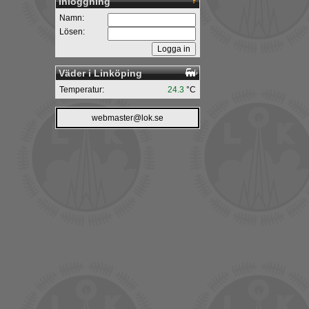
Inloggning
Namn:
Lösen:
Väder i Linköping
Temperatur:
24.3
°C
webmaster@lok.se