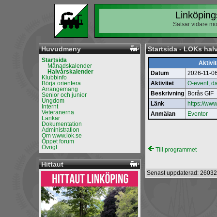
Linköping
Satsar vidare mo
Huvudmeny
Startsida - LOKs hal
Startsida
Aktivit
Månadskalender
Halvårskalender
Datum
2026-11-0
Klubbinfo
Börja orientera
Aktivitet
O-event, da
Arrangemang
Beskrivning
Borås GIF
Senior och junior
Ungdom
Länk
https://www
Internt
Veteranerna
Anmälan
Eventor
Länkar
Dokumentation
Administration
Om www.lok.se
Öppet forum
Övrigt
Till programmet
Hittaut
Senast uppdaterad: 26032