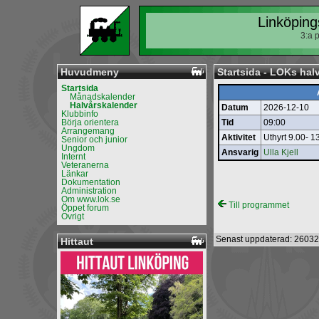
Linköping
3:a 
Huvudmeny
Startsida - LOKs hal
Startsida
Månadskalender
Halvårskalender
Datum
2026-12-10
Klubbinfo
Börja orientera
Tid
09:00
Arrangemang
Aktivitet
Uthyrt 9.00- 
Senior och junior
Ungdom
Ansvarig
Ulla Kjell
Internt
Veteranerna
Länkar
Dokumentation
Administration
Om www.lok.se
Till programmet
Öppet forum
Övrigt
Senast uppdaterad: 26032
Hittaut