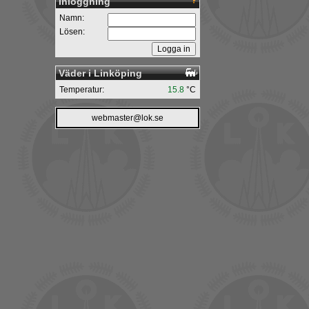
Inloggning
Namn:
Lösen:
Väder i Linköping
Temperatur:
15.8
°C
webmaster@lok.se