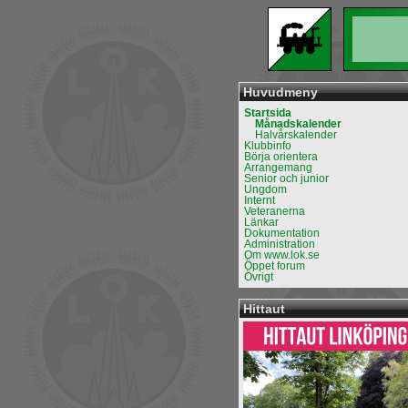
Huvudmeny
Startsida
Månadskalender
Halvårskalender
Klubbinfo
Börja orientera
Arrangemang
Senior och junior
Ungdom
Internt
Veteranerna
Länkar
Dokumentation
Administration
Om www.lok.se
Öppet forum
Övrigt
Hittaut