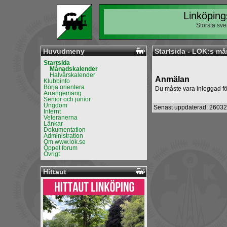
Linköping
Största sv
Huvudmeny
Startsida - LOK:s m
Startsida
Månadskalender
Halvårskalender
Anmälan
Klubbinfo
Börja orientera
Du måste vara inloggad fö
Arrangemang
Senior och junior
Ungdom
Senast uppdaterad: 26032
Internt
Veteranerna
Länkar
Dokumentation
Administration
Om www.lok.se
Öppet forum
Övrigt
Hittaut