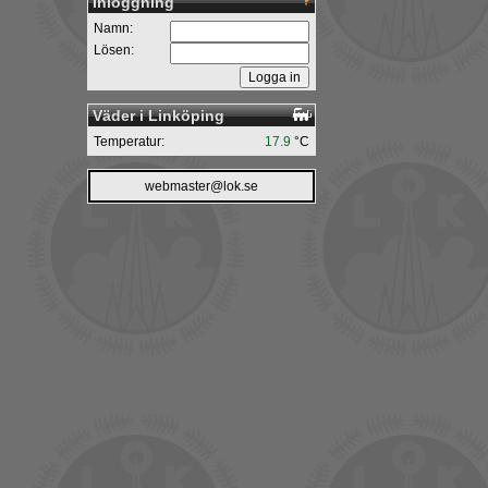
Inloggning
Namn:
Lösen:
Väder i Linköping
Temperatur:
17.9
°C
webmaster@lok.se