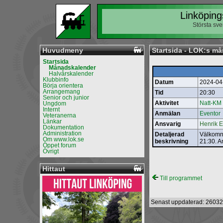
Linköping
Största sv
Huvudmeny
Startsida - LOK:s m
Startsida
Månadskalender
Halvårskalender
Klubbinfo
Datum
2024-04
Börja orientera
Arrangemang
Tid
20:30
Senior och junior
Aktivitet
Natt-KM
Ungdom
Internt
Anmälan
Eventor
Veteranerna
Länkar
Ansvarig
Henrik 
Dokumentation
Administration
Detaljerad
Välkomna
Om www.lok.se
beskrivning
21:30. A
Öppet forum
Övrigt
Hittaut
Till programmet
Senast uppdaterad: 26032