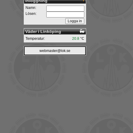
Inloggning
Namn:
Lösen:
Väder i Linköping
Temperatur:
20.8
°C
webmaster@lok.se