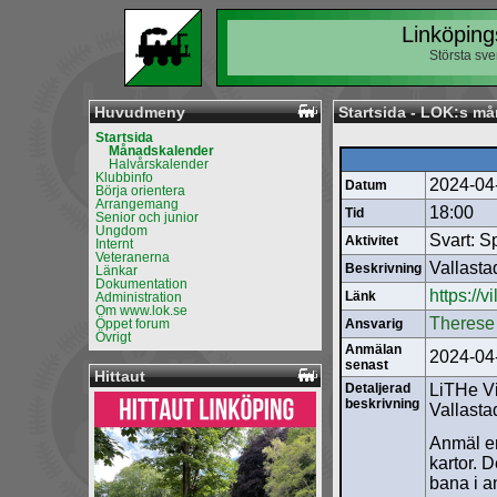
Linköping
Största sv
Huvudmeny
Startsida - LOK:s m
Startsida
Månadskalender
Halvårskalender
Klubbinfo
2024-04
Datum
Börja orientera
Arrangemang
18:00
Tid
Senior och junior
Ungdom
Svart: S
Aktivitet
Internt
Veteranerna
Vallast
Beskrivning
Länkar
Dokumentation
https://
Länk
Administration
Om www.lok.se
Therese 
Öppet forum
Ansvarig
Övrigt
Anmälan
2024-04
senast
Hittaut
Detaljerad
LiTHe Vi
beskrivning
Vallasta
Anmäl er
kartor. 
bana i a