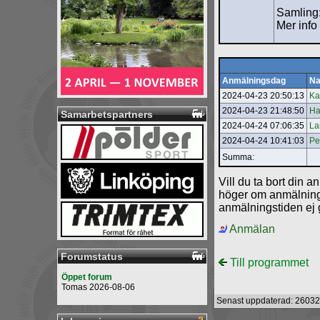
Samling:
Mer info
Anmälningsdag
N
2024-04-23 20:50:13
Ka
2024-04-23 21:48:50
Ha
Samarbetspartners
2024-04-24 07:06:35
La
2024-04-24 10:41:03
Pe
Summa:
Vill du ta bort din a
höger om anmälning
anmälningstiden ej g
Anmälan
Forumstatus
Till programmet
Öppet forum
Tomas 2026-08-06
Senast uppdaterad: 26032