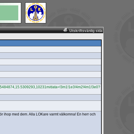
Utskriftsvänlig sida
8.5484874,15.5309293,10231m/data=!3m1!1e3!4m2!4m1!3e0?
kör ihop med dem. Alla LOKare varmt välkomna! En herr och