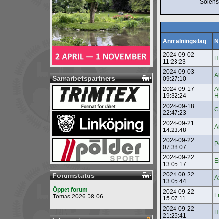
Solens
Anmälningsdag
N
2024-09-02
H
11:23:23
2024-09-03
A
Samarbetspartners
09:27:10
2024-09-17
A
19:32:24
H
2024-09-18
C
22:47:23
2024-09-21
A
14:23:48
2024-09-22
P
07:38:07
2024-09-22
E
13:05:17
2024-09-22
Forumstatus
A
13:05:44
Öppet forum
2024-09-22
F
Tomas 2026-08-06
15:07:11
2024-09-22
H
21:25:41