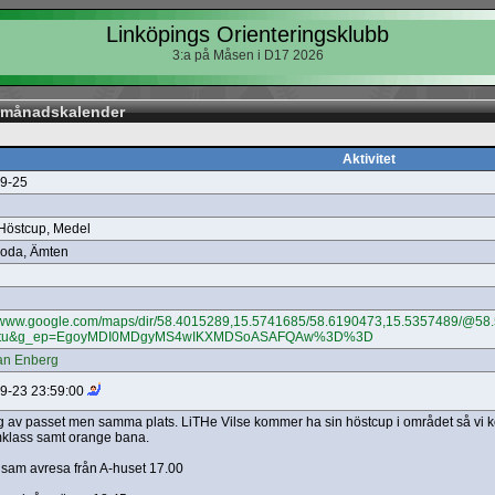
Linköpings Orienteringsklubb
3:a på Måsen i D17 2026
s månadskalender
Aktivitet
9-25
 Höstcup, Medel
oda, Ämten
//www.google.com/maps/dir/58.4015289,15.5741685/58.6190473,15.5357489/@5
=ttu&g_ep=EgoyMDI0MDgyMS4wIKXMDSoASAFQAw%3D%3D
ian Enberg
9-23 23:59:00
g av passet men samma plats. LiTHe Vilse kommer ha sin höstcup i området så vi 
klass samt orange bana.
am avresa från A-huset 17.00