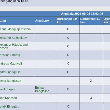
 nedgång är ca 18.45.
Anmälda 2026-08-08 13:02:45
Herrbanan 4.9
Dambanan 4.2
Oran
amn
Anmälare
km
km
km
anna Modig Tjärnström
X
leksandr Kotochigov
X
lexander Häggstrand
X
ansen
hristian Enberg
X
ndreas Magnvall
X
edro Lundquist
X
mma Bengtsson
X
Emma
xel Lihagen
X
Bengtsson
rida Karlsson
X
enrik Elnegård
X