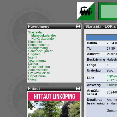
Huvudmeny
Startsida - LOK:
Startsida
Månadskalender
Halvårskalender
Klubbinfo
Datum
2024-0
Börja orientera
Arrangemang
Tid
17:30
Senior och junior
Aktivitet
Vilses
Ungdom
Internt
Beskrivning
Halseb
Veteranerna
Länkar
Längd
60
Dokumentation
Administration
Underlag
skog
Om www.lok.se
https:
Öppet forum
Länk
Övrigt
entry
Ansvarig
Christ
Hittaut
Anmälan
2024-0
senast
Detaljerad
Ändrin
beskrivning
en dam
Gemens