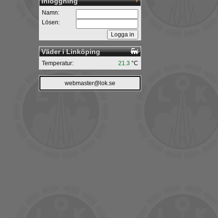
Inloggning
Namn:
Lösen:
Väder i Linköping
Temperatur:
21.3
°C
webmaster@lok.se