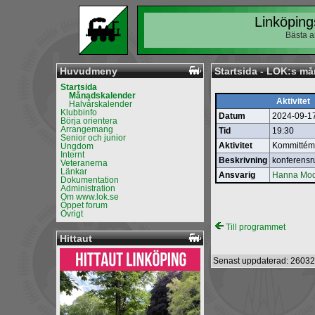
Linköping
Bästa a
Huvudmeny
Startsida - LOK:s m
Startsida
Månadskalender
Aktivitet
Halvårskalender
Klubbinfo
Datum
2024-09-1
Börja orientera
Arrangemang
Tid
19:30
Senior och junior
Aktivitet
Kommittémö
Ungdom
Internt
Beskrivning
konferens
Veteranerna
Länkar
Ansvarig
Hanna Mod
Dokumentation
Administration
Om www.lok.se
Öppet forum
Övrigt
Till programmet
Hittaut
Senast uppdaterad: 26032