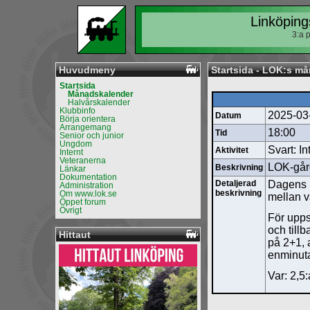
Linköping
3:a 
Huvudmeny
Startsida - LOK:s m
Startsida
Månadskalender
Halvårskalender
Klubbinfo
2025-03
Datum
Börja orientera
Arrangemang
18:00
Tid
Senior och junior
Ungdom
Svart: In
Aktivitet
Internt
Veteranerna
LOK-går
Beskrivning
Länkar
Dokumentation
Detaljerad
Dagens pa
Administration
beskrivning
Om www.lok.se
mellan va
Öppet forum
Övrigt
För upps
och till
Hittaut
på 2+1, 
enminut
Var: 2,5