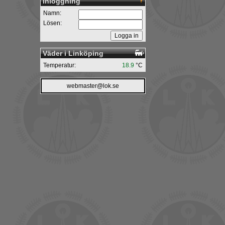
Inloggning
Namn:
Lösen:
Väder i Linköping
Temperatur:
18.9
°C
webmaster@lok.se