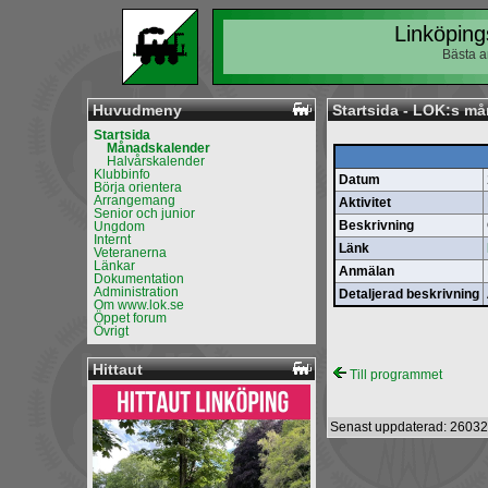
Linköping
Bästa a
Huvudmeny
Startsida - LOK:s m
Startsida
Månadskalender
Halvårskalender
Klubbinfo
Datum
Börja orientera
Arrangemang
Aktivitet
Senior och junior
Beskrivning
Ungdom
Internt
Länk
Veteranerna
Länkar
Anmälan
Dokumentation
Administration
Detaljerad beskrivning
Om www.lok.se
Öppet forum
Övrigt
Hittaut
Till programmet
Senast uppdaterad: 26032