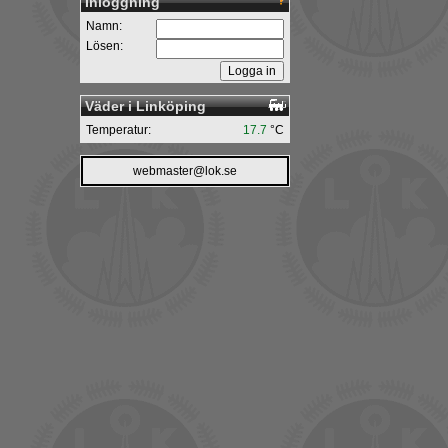
Inloggning
Namn:
Lösen:
Väder i Linköping
Temperatur:
17.7
°C
webmaster@lok.se