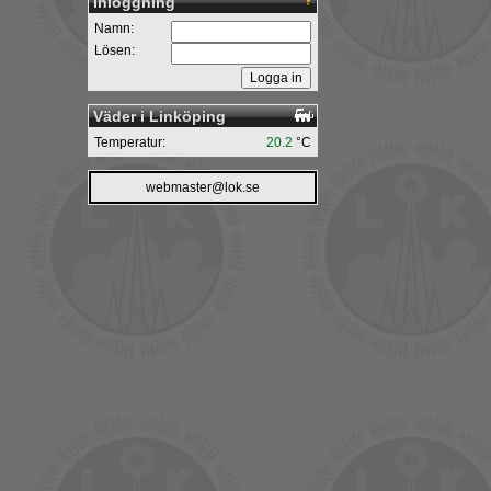
Inloggning
Namn:
Lösen:
Väder i Linköping
Temperatur:
20.2
°C
webmaster@lok.se