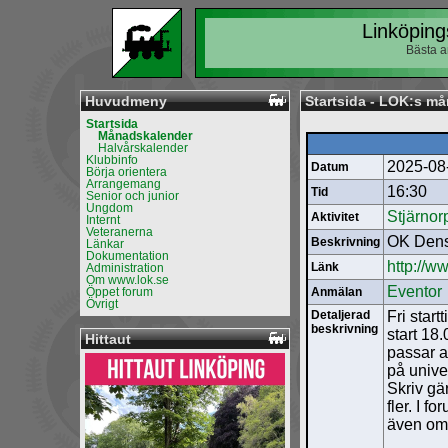
Linköping
Bästa a
Huvudmeny
Startsida - LOK:s m
Startsida
Månadskalender
Halvårskalender
Klubbinfo
2025-08
Datum
Börja orientera
Arrangemang
16:30
Tid
Senior och junior
Ungdom
Stjärno
Aktivitet
Internt
Veteranerna
OK Dens
Beskrivning
Länkar
Dokumentation
http://w
Länk
Administration
Om www.lok.se
Eventor
Öppet forum
Anmälan
Övrigt
Detaljerad
Fri star
beskrivning
start 18
Hittaut
passar a
på univer
Skriv gä
fler. I 
även om 