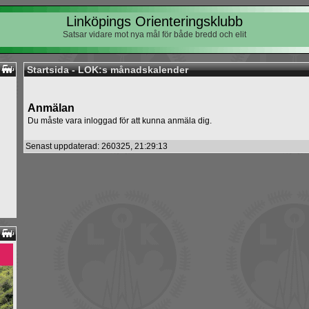
Linköpings Orienteringsklubb
Satsar vidare mot nya mål för både bredd och elit
Startsida - LOK:s månadskalender
Anmälan
Du måste vara inloggad för att kunna anmäla dig.
Senast uppdaterad: 260325, 21:29:13