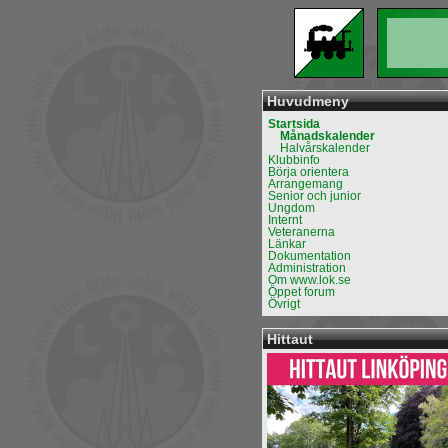
Huvudmeny
Startsida
Månadskalender
Halvårskalender
Klubbinfo
Börja orientera
Arrangemang
Senior och junior
Ungdom
Internt
Veteranerna
Länkar
Dokumentation
Administration
Om www.lok.se
Öppet forum
Övrigt
Hittaut