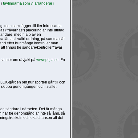
 i
tävlingarna som vi arrangerar i
g, men som lägger till fler intressanta
 ("rävarnas") placering är inte utritad
iosändare, med hjälp av en
a får tas i valfri ordning, på samma sätt
 hand efter hur många kontroller man
 att finnas tre sändare/kontroller/rävar
läsa mer om rävjakt på
www.pejla.se
. En
 LOK-gården om hur sporten går till och
u skippa genomgången och istället
t en sändare i närheten. Det är många
 vi har för genomgång är inte så lång, så
lärningströskeln och öka chansen att det