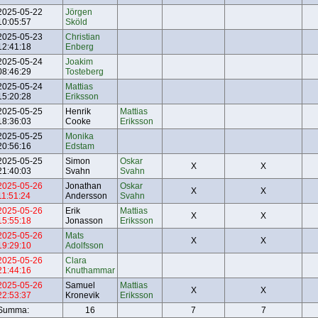
2025-05-22
Jörgen
10:05:57
Sköld
2025-05-23
Christian
12:41:18
Enberg
2025-05-24
Joakim
08:46:29
Tosteberg
2025-05-24
Mattias
15:20:28
Eriksson
2025-05-25
Henrik
Mattias
18:36:03
Cooke
Eriksson
2025-05-25
Monika
20:56:16
Edstam
2025-05-25
Simon
Oskar
X
X
21:40:03
Svahn
Svahn
2025-05-26
Jonathan
Oskar
X
X
11:51:24
Andersson
Svahn
2025-05-26
Erik
Mattias
X
X
15:55:18
Jonasson
Eriksson
2025-05-26
Mats
X
X
19:29:10
Adolfsson
2025-05-26
Clara
21:44:16
Knuthammar
2025-05-26
Samuel
Mattias
X
X
22:53:37
Kronevik
Eriksson
Summa:
16
7
7