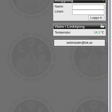
Inloggning
Namn:
Lösen:
Väder i Linköping
Temperatur:
16.3
°C
webmaster@lok.se