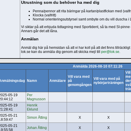
Utrustning som du behöver ha med dig
Penna/pennor att rita bäringar på kartan/plastfickan med (valfri
Klocka (valfritt)
Normal orienteringsutstyrsel samt ombyte om du vill duscha i
Vi siktar på att erbjuda tidtagning med Sportident, så ta med SI-pin
Annars går det att låna.
Anmälan
Anmäl dig här på hemsidan så att vi har koll på att det finns tillräckli
lok.se kan du anmäla dig genom att skicka mejl till
per@lok.se
.
Anmälda 2026-08-10 07:11:26
Vil
Vill vara med
me
Vill vara med på
Anmälningsdag
Namn
Anmälare
på
de
nybörjarträningen
genomgången
sv
trä
2025-05-19
Per
20:44:12
Magnusson
2025-05-19
Henrik
21:28:41
Eklund
2025-05-21
Simon Åtting
X
X
18:59:47
2025-05-21
Johan Åtting
X
X
19:55:58