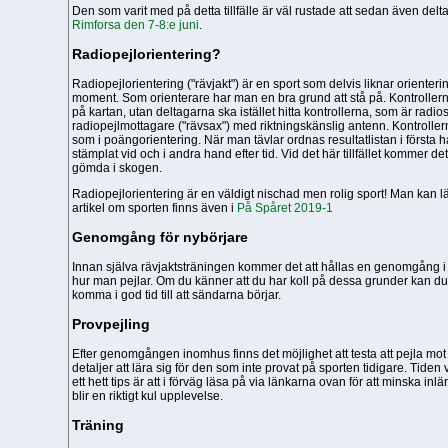
Den som varit med på detta tillfälle är väl rustade att sedan även delta
Rimforsa den 7-8:e juni
.
Radiopejlorientering?
Radiopejlorientering ("rävjakt") är en sport som delvis liknar orienterin
moment. Som orienterare har man en bra grund att stå på. Kontrollernas
på kartan, utan deltagarna ska istället hitta kontrollerna, som är rad
radiopejlmottagare ("rävsax") med riktningskänslig antenn. Kontrollern
som i poängorientering. När man tävlar ordnas resultatlistan i första
stämplat vid och i andra hand efter tid. Vid det här tillfället kommer det
gömda i skogen.
Radiopejlorientering är en väldigt nischad men rolig sport! Man kan 
artikel om sporten finns även i
På Spåret 2019-1
Genomgång för nybörjare
Innan själva rävjaktsträningen kommer det att hållas en genomgång i
hur man pejlar. Om du känner att du har koll på dessa grunder kan d
komma i god tid till att sändarna börjar.
Provpejling
Efter genomgången inomhus finns det möjlighet att testa att pejla mo
detaljer att lära sig för den som inte provat på sporten tidigare. Tiden
ett hett tips är att i förväg läsa på via länkarna ovan för att minska in
blir en riktigt kul upplevelse.
Träning