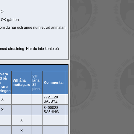
tt)
 LOK-gården.
ne om du har och ange numret vid anmälan.
gt med utrustning. Har du inte konto på
l vara
Vill
d på
Vill låna
låna
n
Kommentar
mottagare
SI-
årare
pinne
ningen
7721120
X
SA5BYZ
8400028,
X
SA5HNW
X
X