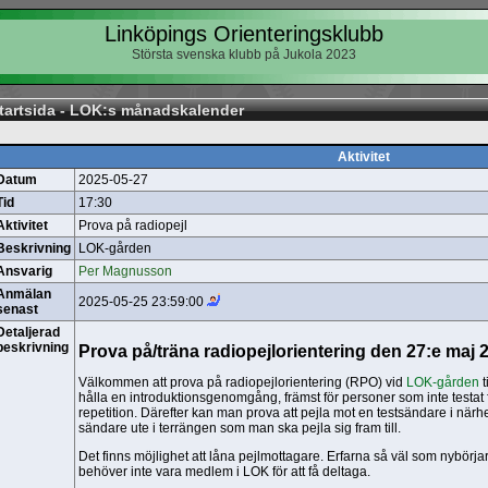
Linköpings Orienteringsklubb
Största svenska klubb på Jukola 2023
tartsida - LOK:s månadskalender
Aktivitet
Datum
2025-05-27
Tid
17:30
Aktivitet
Prova på radiopejl
Beskrivning
LOK-gården
Ansvarig
Per Magnusson
Anmälan
2025-05-25 23:59:00
senast
Detaljerad
beskrivning
Prova på/träna radiopejlorientering den 27:e maj 
Välkommen att prova på radiopejlorientering (RPO) vid
LOK-gården
t
hålla en introduktionsgenomgång, främst för personer som inte testat f
repetition. Därefter kan man prova att pejla mot en testsändare i närh
sändare ute i terrängen som man ska pejla sig fram till.
Det finns möjlighet att låna pejlmottagare. Erfarna så väl som nybörj
behöver inte vara medlem i LOK för att få deltaga.