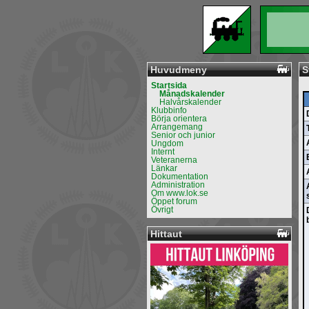
Huvudmeny
S
Startsida
Månadskalender
Halvårskalender
Klubbinfo
Börja orientera
Arrangemang
Senior och junior
Ungdom
Internt
Veteranerna
Länkar
Dokumentation
Administration
Om www.lok.se
Öppet forum
Övrigt
Hittaut