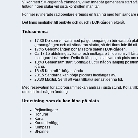
Vi kör med SM-regler på träningen, vilket innebär gemensam start två
tidtagningen slutar vid sista kontrollen man tar.
För mer rutinerade radiopejlare erbjuds en träning med fem sändare
Det finns möjlighet till ombyte och dusch i LOK-gården efteråt.
Tidsschema
17:30 De som vill vara med på genomgången bör vara på plats,
genomgången och att sändarna startar, så det finns inte tid att
17:45 Genomgången börjar i stora salen i LOK-gården.
Ca 18:15 utdelning av kartor och mottagare till de som vill låna
mottagare i närheten. Detta är lämplig tid att vara på plats
18:43 Gemensam start. Spring/gå ut till någon lämplig position 
igång.
18:45 Kontroll 1 börjar sända.
20:15 Sändarna kan börja plockas in/stängas av.
20:30 Maxtid. Se till att vara tillbaka senast denna tid.
Med reservation för att programmet kan ändras i sista stund. Kolla tillb
om det skett någon ändring.
Utrustning som du kan låna på plats
Pejlmottagare
Hörlurar
Karta
Kartunderlägg
Kompass
SI-pinne