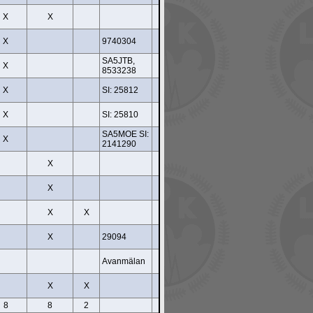
X
X
X
9740304
SA5JTB,
X
8533238
X
SI: 25812
X
SI: 25810
SA5MOE SI:
X
2141290
X
X
X
X
X
29094
Avanmälan
X
X
8
8
2