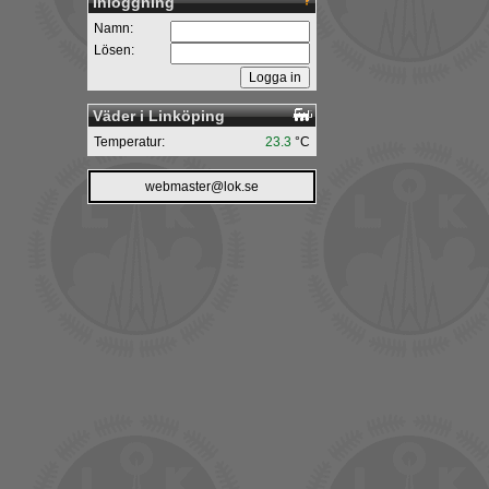
Inloggning
Namn:
Lösen:
Väder i Linköping
Temperatur:
23.3
°C
webmaster@lok.se