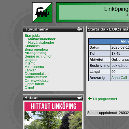
Linköping
2
Huvudmeny
Startsida - LOK:s m
Startsida
Månadskalender
Aktiv
Halvårskalender
Klubbinfo
Datum
2025-08-1
Börja orientera
Arrangemang
Tid
17:45
Senior och junior
Aktivitet
Gul, orange
Ungdom
Internt
Beskrivning
Lok-gårde
Veteranerna
Länkar
Längd
90
Dokumentation
Administration
Ansvarig
Anna Call
Om www.lok.se
Öppet forum
Övrigt
Hittaut
Till programmet
Senast uppdaterad: 26032