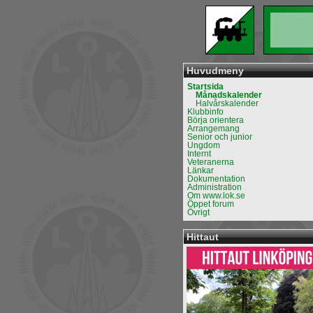
Huvudmeny
Startsida
Månadskalender
Halvårskalender
Klubbinfo
Börja orientera
Arrangemang
Senior och junior
Ungdom
Internt
Veteranerna
Länkar
Dokumentation
Administration
Om www.lok.se
Öppet forum
Övrigt
Hittaut