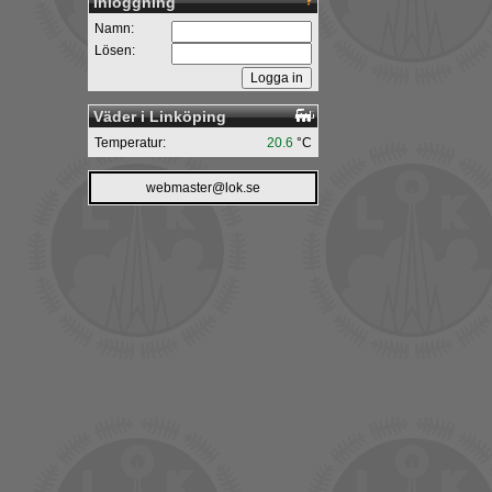
Inloggning
Namn:
Lösen:
Väder i Linköping
Temperatur:
20.6
°C
webmaster@lok.se