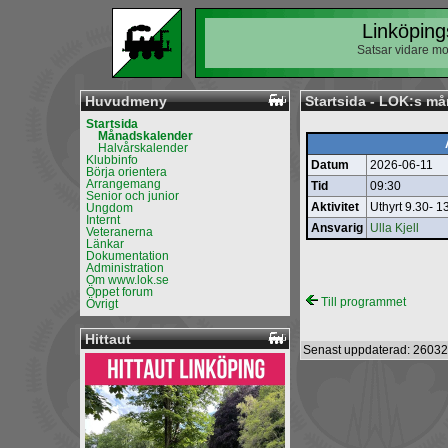
Linköping
Satsar vidare mo
Huvudmeny
Startsida - LOK:s m
Startsida
Månadskalender
Halvårskalender
Klubbinfo
Datum
2026-06-11
Börja orientera
Arrangemang
Tid
09:30
Senior och junior
Aktivitet
Uthyrt 9.30- 
Ungdom
Internt
Ansvarig
Ulla Kjell
Veteranerna
Länkar
Dokumentation
Administration
Om www.lok.se
Öppet forum
Till programmet
Övrigt
Hittaut
Senast uppdaterad: 26032