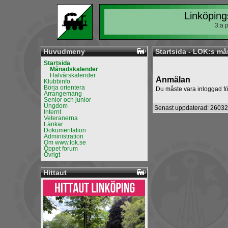
Linköping
3:a 
Huvudmeny
Startsida - LOK:s m
Startsida
Månadskalender
Halvårskalender
Anmälan
Klubbinfo
Börja orientera
Du måste vara inloggad fö
Arrangemang
Senior och junior
Ungdom
Senast uppdaterad: 26032
Internt
Veteranerna
Länkar
Dokumentation
Administration
Om www.lok.se
Öppet forum
Övrigt
Hittaut