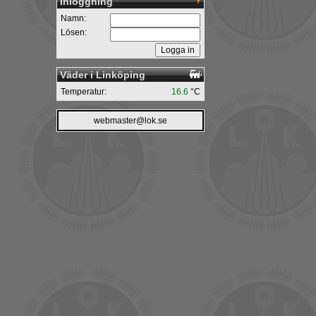
Inloggning
Namn:
Lösen:
Väder i Linköping
Temperatur:
16.6
°C
webmaster@lok.se