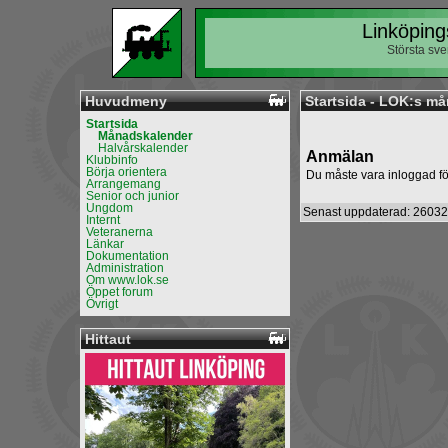
Linköping
Största sv
Huvudmeny
Startsida - LOK:s m
Startsida
Månadskalender
Halvårskalender
Anmälan
Klubbinfo
Börja orientera
Du måste vara inloggad fö
Arrangemang
Senior och junior
Ungdom
Senast uppdaterad: 26032
Internt
Veteranerna
Länkar
Dokumentation
Administration
Om www.lok.se
Öppet forum
Övrigt
Hittaut