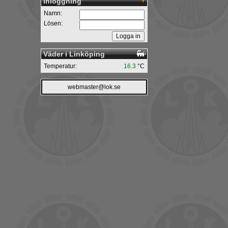
Inloggning
Namn:
Lösen:
Väder i Linköping
Temperatur:
16.3
°C
webmaster@lok.se