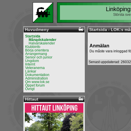
Linköping
Största sv
Huvudmeny
Startsida - LOK:s m
Startsida
Månadskalender
Halvårskalender
Anmälan
Klubbinfo
Börja orientera
Du måste vara inloggad fö
Arrangemang
Senior och junior
Ungdom
Senast uppdaterad: 26032
Internt
Veteranerna
Länkar
Dokumentation
Administration
Om www.lok.se
Öppet forum
Övrigt
Hittaut