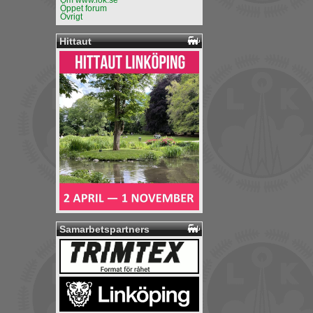
Om www.lok.se
Öppet forum
Övrigt
Hittaut
Samarbetspartners