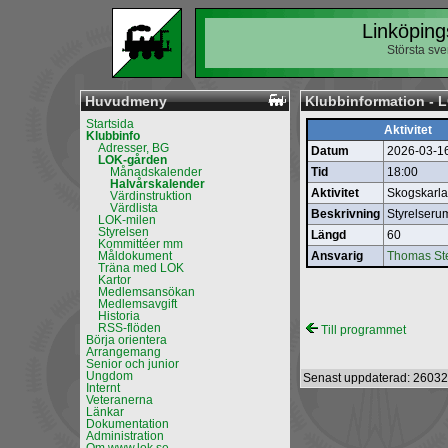
Linköping
Största sv
Huvudmeny
Klubbinformation - 
Startsida
Aktivitet
Klubbinfo
Adresser, BG
Datum
2026-03-1
LOK-gården
Månadskalender
Tid
18:00
Halvårskalender
Aktivitet
Skogskarla
Värdinstruktion
Värdlista
Beskrivning
Styrelseru
LOK-milen
Styrelsen
Längd
60
Kommittéer mm
Måldokument
Ansvarig
Thomas St
Träna med LOK
Kartor
Medlemsansökan
Medlemsavgift
Historia
RSS-flöden
Till programmet
Börja orientera
Arrangemang
Senior och junior
Ungdom
Senast uppdaterad: 26032
Internt
Veteranerna
Länkar
Dokumentation
Administration