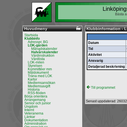
Linköping
Bästa a
Huvudmeny
Klubbinformation - 
Startsida
Klubbinfo
Adresser, BG
Datum
LOK-gården
Månadskalender
Tid
Halvårskalender
Aktivitet
Värdinstruktion
Värdlista
Ansvarig
LOK-milen
Styrelsen
Detaljerad beskrivning
Kommittéer mm
Måldokument
Träna med LOK
Kartor
Medlemsansökan
Medlemsavgift
Till programmet
Historia
RSS-flöden
Börja orientera
Arrangemang
Senast uppdaterad: 26032
Senior och junior
Ungdom
Internt
Veteranerna
Länkar
Dokumentation
Administration