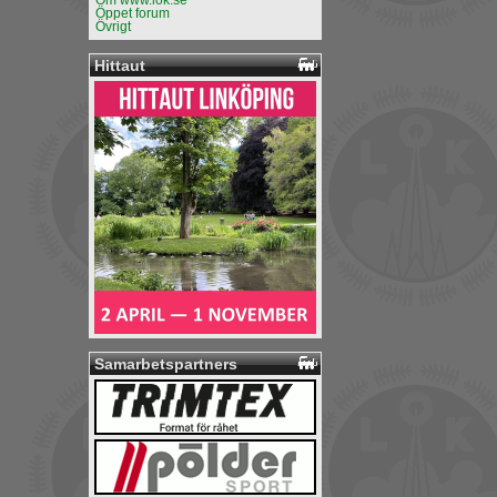
Om www.lok.se
Öppet forum
Övrigt
Hittaut
Samarbetspartners