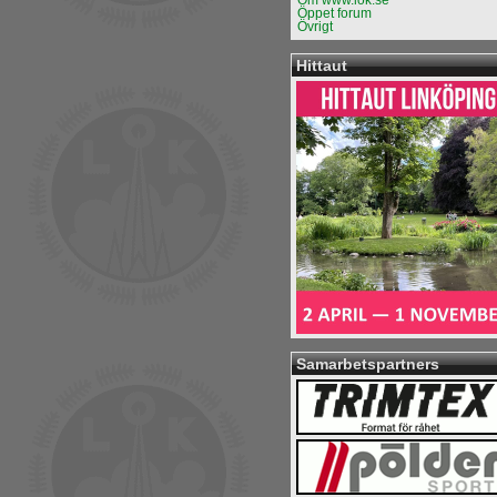
Om www.lok.se
Öppet forum
Övrigt
Hittaut
Samarbetspartners