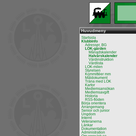
Huvudmeny
Startsida
Klubbinfo
Adresser, BG
LOK-gården
Månadskalender
Halvårskalender
Värdinstruktion
Värdlista
LOK-milen
Styrelsen
Kommittéer mm
Måldokument
Träna med LOK
Kartor
Medlemsansökan
Medlemsavgift
Historia
RSS-flöden
Börja orientera
Arrangemang
Senior och junior
Ungdom
Internt
Veteranerna
Länkar
Dokumentation
Administration