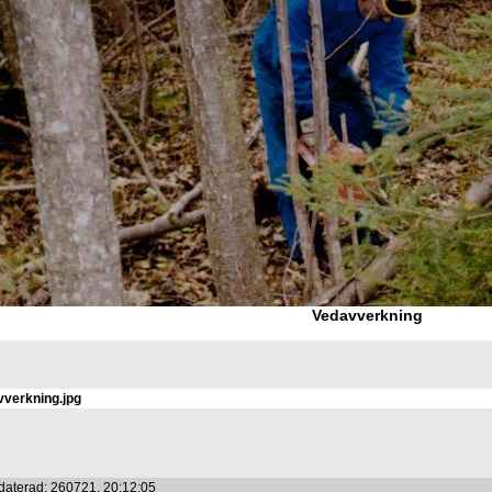
Vedavverkning
verkning.jpg
daterad: 260721, 20:12:05