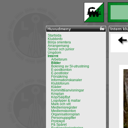
Huvudmeny
Intern kl
Startsida
Klubbinfo
Börja orientera
Arrangemang
Senior och junior
Ungdom
Internt
Arbetsrum
Bilder
Bokning av SI-utrustning
E-postkonton
E-postlistor
Försäkring
Informationskanaler
Klubbforum
Kläder
Kommittéanvisningar
Krisplan
Köp/Sälj/Byt
Logotyper & mallar
Mark och vilt
Medlemsregister
Medlemskonton
Organisationsplan
Personuppgifter
Protokoll
På Spåret