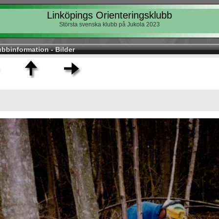
Linköpings Orienteringsklubb
Största svenska klubb på Jukola 2023
ubbinformation - Bilder