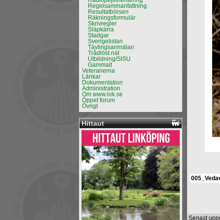
Radiopejlorientering
Regelsammanfattning
Resultatbörsen
Räkningsformulär
Skrivregler
Släpkärra
Stadgar
Sverigelistan
Tävlingsanmälan
Trådlöst nät
Utbildning/SISU
Gammalt
Veteranerna
Länkar
Dokumentation
Administration
Om www.lok.se
Öppet forum
Övrigt
Hittaut
005_Vedav
Senast upp