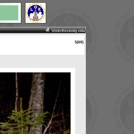
Utskriftsvänlig sida
5[69]