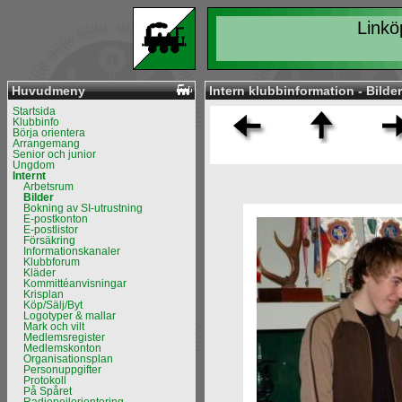
Linkö
Huvudmeny
Intern klubbinformation - Bilder
Startsida
Klubbinfo
Börja orientera
Arrangemang
Senior och junior
Ungdom
Internt
Arbetsrum
Bilder
Bokning av SI-utrustning
E-postkonton
E-postlistor
Försäkring
Informationskanaler
Klubbforum
Kläder
Kommittéanvisningar
Krisplan
Köp/Sälj/Byt
Logotyper & mallar
Mark och vilt
Medlemsregister
Medlemskonton
Organisationsplan
Personuppgifter
Protokoll
På Spåret