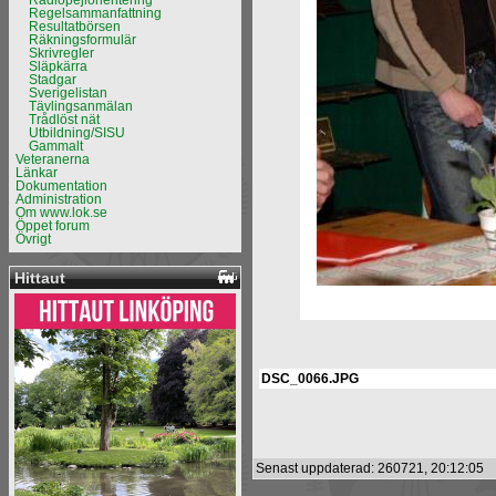
Radiopejlorientering
Regelsammanfattning
Resultatbörsen
Räkningsformulär
Skrivregler
Släpkärra
Stadgar
Sverigelistan
Tävlingsanmälan
Trådlöst nät
Utbildning/SISU
Gammalt
Veteranerna
Länkar
Dokumentation
Administration
Om www.lok.se
Öppet forum
Övrigt
Hittaut
DSC_0066.JPG
Senast uppdaterad: 260721, 20:12:05