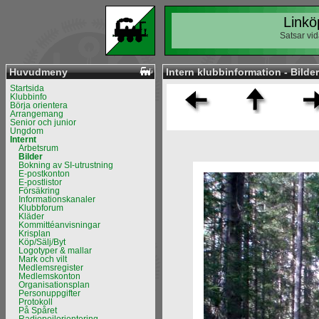
Linkö
Satsar vid
Huvudmeny
Intern klubbinformation - Bilder
Startsida
Klubbinfo
Börja orientera
Arrangemang
Senior och junior
Ungdom
Internt
Arbetsrum
Bilder
Bokning av SI-utrustning
E-postkonton
E-postlistor
Försäkring
Informationskanaler
Klubbforum
Kläder
Kommittéanvisningar
Krisplan
Köp/Sälj/Byt
Logotyper & mallar
Mark och vilt
Medlemsregister
Medlemskonton
Organisationsplan
Personuppgifter
Protokoll
På Spåret