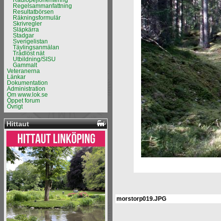
Radiopejlorientering
Regelsammanfattning
Resultatbörsen
Räkningsformulär
Skrivregler
Släpkärra
Stadgar
Sverigelistan
Tävlingsanmälan
Trådlöst nät
Utbildning/SISU
Gammalt
Veteranerna
Länkar
Dokumentation
Administration
Om www.lok.se
Öppet forum
Övrigt
Hittaut
morstorp019.JPG